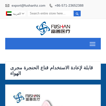

export@fushanhz.com
+86-571-23652388



العربية
Toggl
قابلة لإعادة الاستخدام قناع الحنجرة مجرى
الهواء