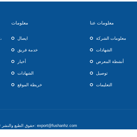
معلومات عنا
معلومات
معلومات الشركة
ايصال
،
الشهادات
خدمة فريق
أنشطة المعرض
أخبار
توصيل
الشهادات
التعليمات
خريطة الموقع
حقوق الطبع والنشر © 2019 هانغتشو فوشان الأجهزة الطبية المحدودة. البريد الإلكتروني: export@fushanhz.com