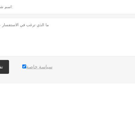
سياسة خاصة
تق