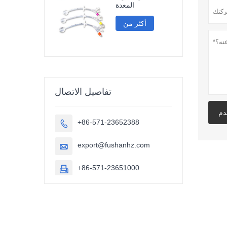
المعدة
أكثر من
تفاصيل الاتصال
دم
+86-571-23652388

export@fushanhz.com

+86-571-23651000
