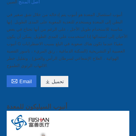
أصل المنتج
الصين
أنبوب استئصال المعدة هو أنبوب يتم إدخاله من خلال شق صغير في
البطن إلى المعدة ويستخدم للتغذية المعوية على المدى الطويل. إنها
مناسبة للاستخدام طويل الأجل ، على الرغم من أنها تحتاج في بعض
الأحيان إلى استبدالها إذا استخدمت على المدى الطويل. يمكن أن يكون
أنبوب G مفيدًا عندما تكون هناك صعوبة في البلع بسبب الاضطرابات
العصبية أو التشريحية (السكتة الدماغية ، رتق المريء ، ناسور القصبة
الهوائية ، العلاج الإشعاعي لسرطان الرأس والعنق) ، وتقليل خطر
الالتهاب الرئوي الطموح.

تحميل

Email
أنبوب السيليكون للمعدة