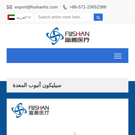

export@fushanhz.com
+86-571-23652388



العربية
Toggl
سيليكون أنبوب المعدة