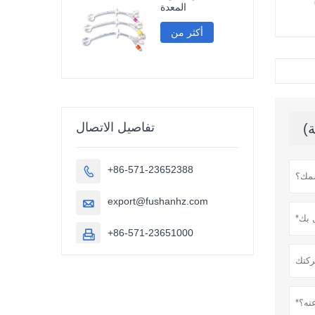
المعدة
أكثر من
تفاصيل الاتصال
+86-571-23652388

export@fushanhz.com

+86-571-23651000
