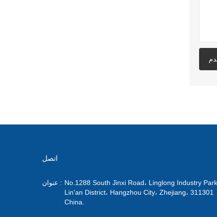
دم
اتصل
No.1288 South Jinxi Road، Linglong Industry Park
عنوان :
Lin'an District، Hangzhou City، Zhejiang، 311301
China.