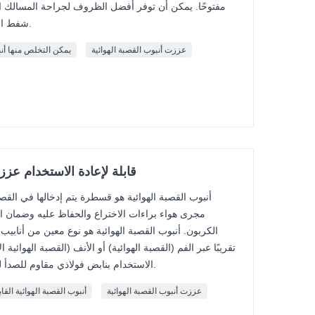
مفتوحًا. يمكن أن توفر أفضل الظروف لجراحة المسالك الهو
شفط المسالك التنفسية ومنع شفط الأخطاء.
عززت أنبوب القصبة الهوائية
يمكن التخلص منها أنب
قابلة لإعادة الاستخدام عز
أنبوب القصبة الهوائية هو قسطرة يتم إدخالها في الق
مجرى هواء براءات الاختراع والحفاظ عليه وضمان ال
الكربون. أنبوب القصبة الهوائية هو نوع معين من أنابيب الق
تقريبًا عبر الفم (القصبة الهوائية) أو الأنف (القصبة الهوائية الأ
الاستخدام بنابض فولاذي مقاوم للصدأ لمنع انسداد مجرى الهواء أثناء الإدراج.
عززت أنبوب القصبة الهوائية
أنبوب القصبة الهوائية القا