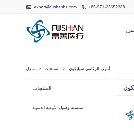

export@fushanhz.com
+86-571-23652388

نزل
أنبوب الرغامي سيليكون
>
المنتجات
>
منزل
كون
المنتجات
سلسلة وصول الأوعية الدموية