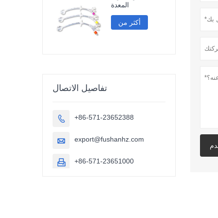
المعدة
أكثر من
تفاصيل الاتصال
+86-571-23652388

export@fushanhz.com

دم
+86-571-23651000
