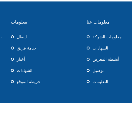
معلومات عنا
معلومات
معلومات الشركة
ايصال
،
الشهادات
خدمة فريق
أنشطة المعرض
أخبار
توصيل
الشهادات
التعليمات
خريطة الموقع
حقوق الطبع والنشر © 2019 هانغتشو فوشان الأجهزة الطبية المحدودة. البريد الإلكتروني: export@fushanhz.com