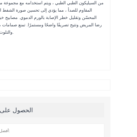
من السيليكون الطبي الطبي ، ويتم استخدامه مع مجموعة مت
المقاوم للصدأ ، مما يؤدي إلى تحسين صورة الشفط الث
المحسّن وتقليل خطر الإصابة بالورم الدموي. مصابيح خز
رضا المريض وتتيح تصريفًا واضحًا ومستمرًا. تمنع صمامات م
والتلوث مما يضمن سلامة المريض والطبيب.
الحصول على آخ