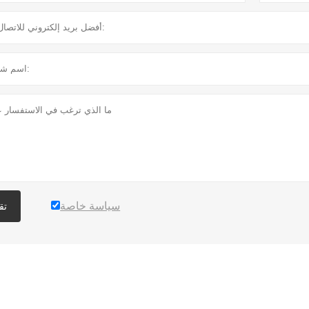
سياسة خاصة
تق