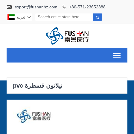

export@fushanhz.com
+86-571-23652388



العربية
Toggl
pvc نيلاتون قسطرة