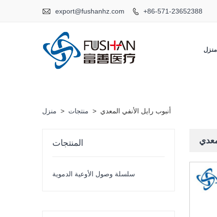

export@fushanhz.com
+86-571-23652388

نزل
أنبوب رايل الأنفي المعدي
>
منتجات
>
منزل
معدي
المنتجات
سلسلة وصول الأوعية الدموية