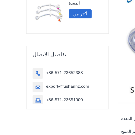
المعدة
أكثر من
تفاصيل الاتصال
+86-571-23652388

export@fushanhz.com

+86-571-23651000

 المعدة