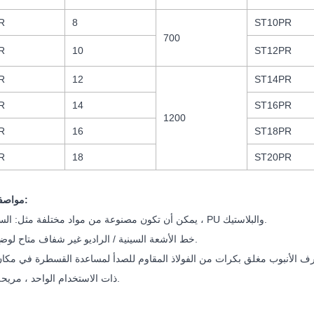
R
8
ST10PR
700
R
10
ST12PR
R
12
ST14PR
R
14
ST16PR
1200
R
16
ST18PR
R
18
ST20PR
مواصفات المنتج:
1. يمكن أن تكون مصنوعة من مواد مختلفة مثل: السيليكون ، PU والبلاستيك.
2. خط الأشعة السينية / الراديو غير شفاف متاح لوضع دقيق.
4. ذات الاستخدام الواحد ، مريحة وآمنة.