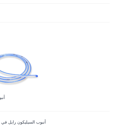
أنب
أنبوب السيليكون رايل في ا