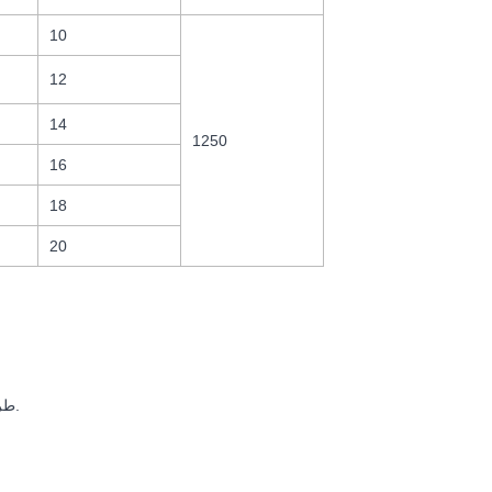
10
12
14
1250
16
18
20
3. طرف الأنبوب مغلق بكرات من الفولاذ المقاوم للصدأ لمساعدة القسطرة في مكان معين.