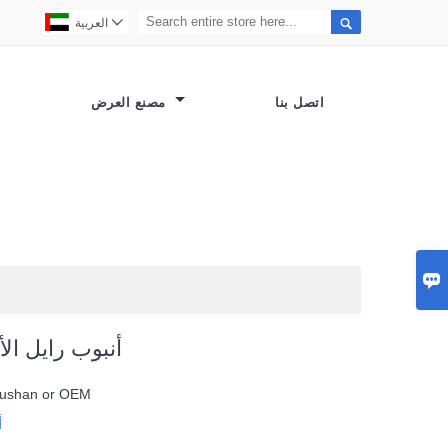


العربية
اتصل بنا
مصنع العرض

أنبوب رايل ال
ushan or OEM
أ