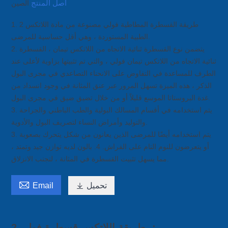
أصل المنتج
الصين
1. 2 طريقة القسطرة المطاطية فولي مصنوعة من مادة اللاتكس
الطبية المستوردة ، وهي أقل حساسية للمرضى.
2. يتضمن نوع القسطرة ثنائية الاتجاه من اللاتكس تيمان ، القسطرة
ثنائية الاتجاه من اللاتكس تيمان فولي ، والتي تم تثبيتها بزاوية لأعلى عند
الطرف للمساعدة في التفاوض على الانحناء التصاعدي في مجرى البول
الذكر ، هذه الميزة تسهل المرور عبر عنق المثانة في وجود انسداد من
غدة البروستاتا الموسع قليلاً أو من خلال تضيق ضيق في مجرى البول.
3. يتم استخدامه في أقسام المسالك البولية والطب الباطني والجراحة
والتوليد وأمراض النساء لتصريف البول والأدوية.
3. يتم استخدامه أيضًا للمرضى الذين يعانون من شكل يتحرك بصعوبة
أو يتعرضون للنوم التام على الفراش. 4. بالون لديه توازن جيد وتمتد ،
مما يسهل تثبيت القسطرة في المثانة ، لتجنب الانزلاق.

تحميل

Email
2 طريقة اللاتكس قسطرة فولي ：