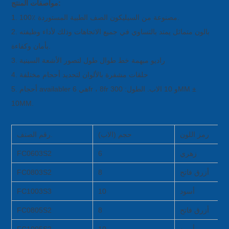
مواصفات المنتج:
1. 100٪ مصنوعة من السيليكون الصف الطبية المستوردة.
2. بالون متماثل يمتد بالتساوي في جميع الاتجاهات وذلك لأداء وظيفته
بأمان وكفاءة.
3. راديو مبهمة خط طوال طول لتصور الأشعة السينية
4. حلقات مشفرة بالألوان لتحديد أحجام مختلفة
5. أحجام availabler هي 6fr ، 8fr و 10 الاب. الطول: 300MM ±
10MM.
رمز اللون
حجم (الاب)
رقم الصنف.
زهري
6
FC0603S2
أزرق فاتح
8
FC0803S2
أسود
10
FC1003S3
أزرق فاتح
8
FC0805S2