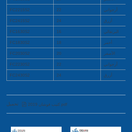
أرجواني
22
FC2215S2
أزرق
24
FC2415S2
البرتقالي
16
FC1630S2
أحمر
18
FC1830S2
الأصفر
20
FC2030S2
أرجواني
22
FC2230S2
أزرق
24
FC2430S2
تحميل

كتيب فوشان 2019.pdf